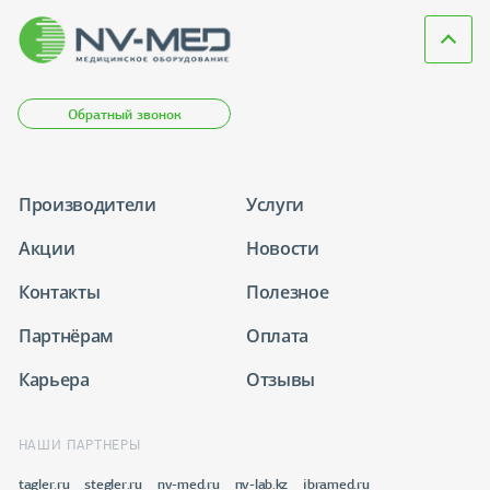
Обратный звонок
Производители
Услуги
Акции
Новости
Контакты
Полезное
Партнёрам
Оплата
Карьера
Отзывы
НАШИ ПАРТНЕРЫ
tagler.ru
stegler.ru
nv-med.ru
nv-lab.kz
ibramed.ru