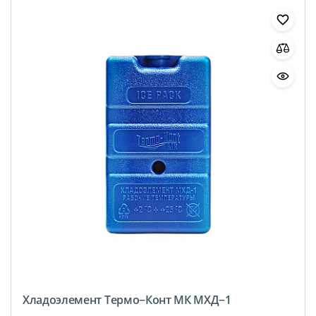
Хладоэлемент Термо−Конт МК МХД−1