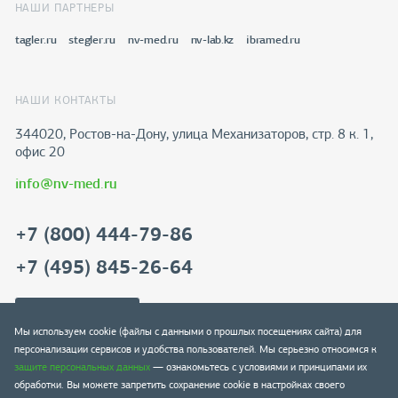
НАШИ ПАРТНЕРЫ
tagler.ru
stegler.ru
nv-med.ru
nv-lab.kz
ibramed.ru
НАШИ КОНТАКТЫ
344020, Ростов-на-Дону​, улица Механизаторов, стр. 8 к. 1,
офис 20
info@nv-med.ru
+7 (800) 444-79-86
+7 (495) 845-26-64
Скачать реквизиты
Мы используем cookie (файлы с данными о прошлых посещениях сайта) для
персонализации сервисов и удобства пользователей. Мы серьезно относимся к
защите персональных данных
— ознакомьтесь с условиями и принципами их
обработки. Вы можете запретить сохранение cookie в настройках своего