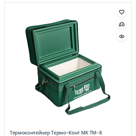
Термоконтейнер Термо−Конт МК ТМ−8