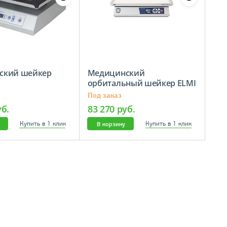
ский шейкер
Медицинский
орбитальный шейкер ELMI
S-3M.A20
Под заказ
уб.
83 270 руб.
Купить в 1 клик
Купить в 1 клик
В корзину