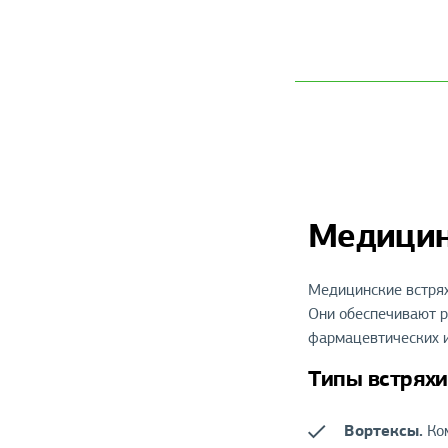
Медицин
Медицинские встрях
Они обеспечивают р
фармацевтических и
Типы встряхи
Вортексы.
Ком