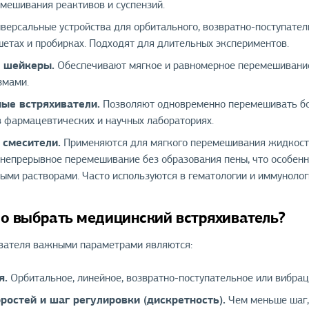
смешивания реактивов и суспензий.
версальные устройства для орбитального, возвратно-поступате
шетах и пробирках. Подходят для длительных экспериментов.
 шейкеры.
Обеспечивают мягкое и равномерное перемешивание,
змами.
ые встряхиватели.
Позволяют одновременно перемешивать бо
в фармацевтических и научных лабораториях.
 смесители.
Применяются для мягкого перемешивания жидкостей
непрерывное перемешивание без образования пены, что особенн
ыми растворами. Часто используются в гематологии и иммунолог
о выбрать медицинский встряхиватель?
вателя важными параметрами являются:
я.
Орбитальное, линейное, возвратно-поступательное или вибрац
ростей и шаг регулировки (дискретность).
Чем меньше шаг,