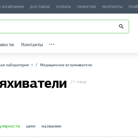
О КОМПАНИИ
ДОСТАВКА
ОПЛАТА
ГАРАНТИИ
КОНТАКТЫ
ПРА
овости
Контакты
ая лаборатория
Медицинские встряхиватели
яхиватели
21 товар
улярности
цене
названию