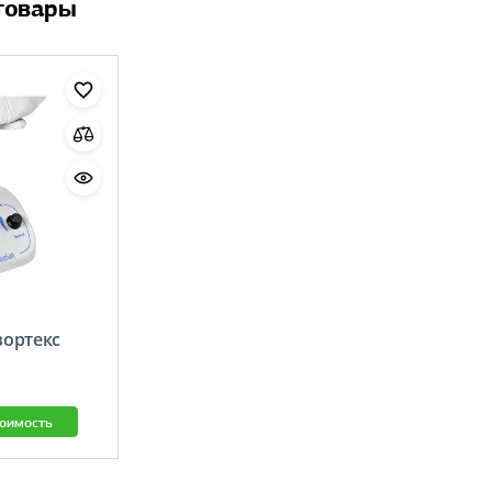
товары
ортекс
тоимость