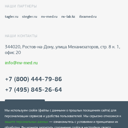
НАШИ ПАРТНЕРЫ
tagler.ru
stegler.ru
nv-med.ru
nv-lab.kz
ibramed.ru
НАШИ КОНТАКТЫ
344020, Ростов-на-Дону​, улица Механизаторов, стр. 8 к. 1,
офис 20
info@nv-med.ru
+7 (800) 444-79-86
+7 (495) 845-26-64
Скачать реквизиты
Мы используем cookie (файлы с данными о прошлых посещениях сайта) для
персонализации сервисов и удобства пользователей. Мы серьезно относимся к
защите персональных данных
— ознакомьтесь с условиями и принципами их
обработки. Вы можете запретить сохранение cookie в настройках своего