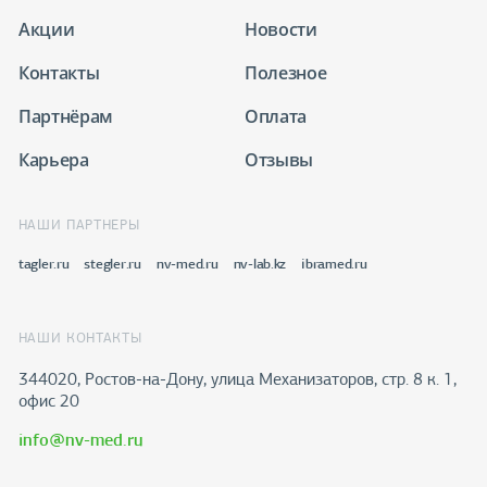
Акции
Новости
Контакты
Полезное
Партнёрам
Оплата
Карьера
Отзывы
НАШИ ПАРТНЕРЫ
tagler.ru
stegler.ru
nv-med.ru
nv-lab.kz
ibramed.ru
НАШИ КОНТАКТЫ
344020, Ростов-на-Дону​, улица Механизаторов, стр. 8 к. 1,
офис 20
info@nv-med.ru