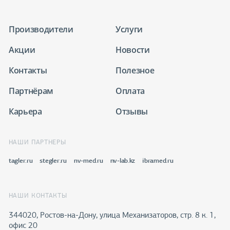
Производители
Услуги
Акции
Новости
Контакты
Полезное
Партнёрам
Оплата
Карьера
Отзывы
НАШИ ПАРТНЕРЫ
tagler.ru
stegler.ru
nv-med.ru
nv-lab.kz
ibramed.ru
НАШИ КОНТАКТЫ
344020, Ростов-на-Дону​, улица Механизаторов, стр. 8 к. 1,
офис 20