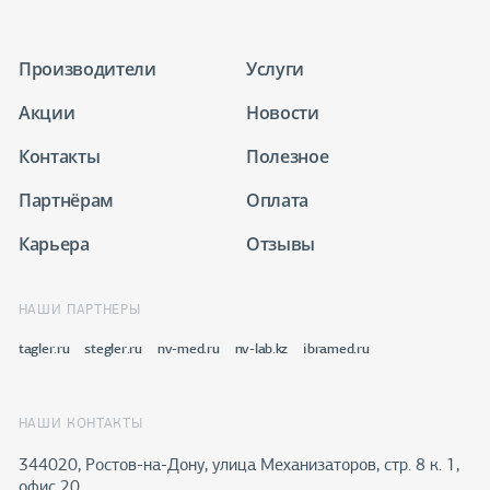
Производители
Услуги
Акции
Новости
Контакты
Полезное
Партнёрам
Оплата
Карьера
Отзывы
НАШИ ПАРТНЕРЫ
tagler.ru
stegler.ru
nv-med.ru
nv-lab.kz
ibramed.ru
НАШИ КОНТАКТЫ
344020, Ростов-на-Дону​, улица Механизаторов, стр. 8 к. 1,
офис 20