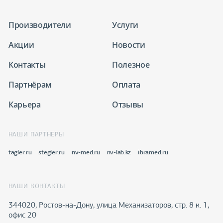
Производители
Услуги
Акции
Новости
Контакты
Полезное
Партнёрам
Оплата
Карьера
Отзывы
НАШИ ПАРТНЕРЫ
tagler.ru
stegler.ru
nv-med.ru
nv-lab.kz
ibramed.ru
НАШИ КОНТАКТЫ
344020, Ростов-на-Дону​, улица Механизаторов, стр. 8 к. 1,
офис 20