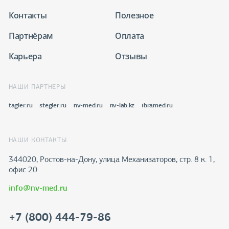
Контакты
Полезное
Партнёрам
Оплата
Карьера
Отзывы
НАШИ ПАРТНЕРЫ
tagler.ru
stegler.ru
nv-med.ru
nv-lab.kz
ibramed.ru
НАШИ КОНТАКТЫ
344020, Ростов-на-Дону​, улица Механизаторов, стр. 8 к. 1,
офис 20
info@nv-med.ru
+7 (800) 444-79-86