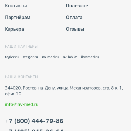
Контакты
Полезное
Партнёрам
Оплата
Карьера
Отзывы
НАШИ ПАРТНЕРЫ
tagler.ru
stegler.ru
nv-med.ru
nv-lab.kz
ibramed.ru
НАШИ КОНТАКТЫ
344020, Ростов-на-Дону​, улица Механизаторов, стр. 8 к. 1,
офис 20
info@nv-med.ru
+7 (800) 444-79-86