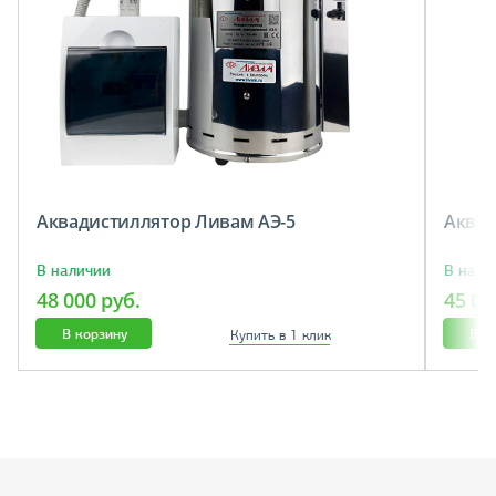
Аквадистиллятор Ливам АЭ-5
Аквад
В наличии
В нали
48 000 руб.
45 00
В корзину
В к
Купить в 1 клик