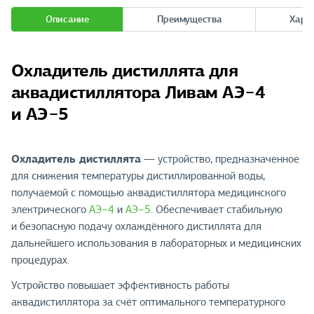
Описание
Преимущества
Хара
Охладитель дистиллята для
аквадистиллятора Ливам АЭ−4
и АЭ−5
Охладитель дистиллята
— устройство, предназначенное
для снижения температуры дистиллированной воды,
получаемой с помощью аквадистиллятора медицинского
электрического
АЭ−4
и
АЭ−5
. Обеспечивает стабильную
и безопасную подачу охлаждённого дистиллята для
дальнейшего использования в лабораторных и медицинских
процедурах.
Устройство повышает эффективность работы
аквадистиллятора за счёт оптимального температурного