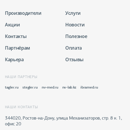
Производители
Услуги
Акции
Новости
Контакты
Полезное
Партнёрам
Оплата
Карьера
Отзывы
НАШИ ПАРТНЕРЫ
tagler.ru
stegler.ru
nv-med.ru
nv-lab.kz
ibramed.ru
НАШИ КОНТАКТЫ
344020, Ростов-на-Дону​, улица Механизаторов, стр. 8 к. 1,
офис 20