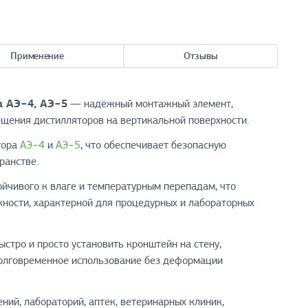
Применение
Отзывы
а АЭ−4, АЭ−5
— надёжный монтажный элемент,
щения дистилляторов на вертикальной поверхности.
тора
АЭ−4
и
АЭ−5
, что обеспечивает безопасную
ранстве.
ойчивого к влаге и температурным перепадам, что
жности, характерной для процедурных и лабораторных
стро и просто установить кронштейн на стену,
долговременное использование без деформации
ий, лабораторий, аптек, ветеринарных клиник,