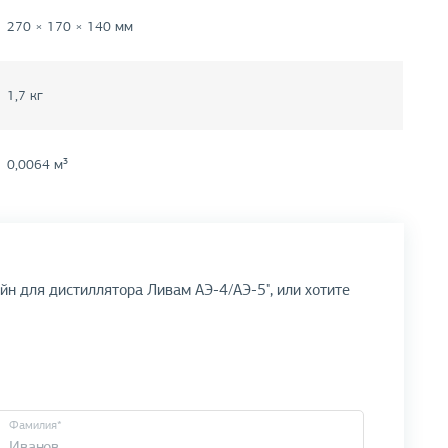
270 × 170 × 140 мм
1,7 кг
0,0064 м³
йн для дистиллятора Ливам АЭ-4/АЭ-5", или хотите
Фамилия*