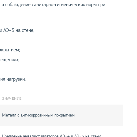
тся соблюдение санитарно-гигиенических норм при
 АЭ−5 на стене;
окрытием;
мещениях;
ия нагрузки.
ЗНАЧЕНИЕ
Металл с антикоррозийным покрытием
Крепление аквадистилляторов АЭ−4 и АЭ−5 на стену