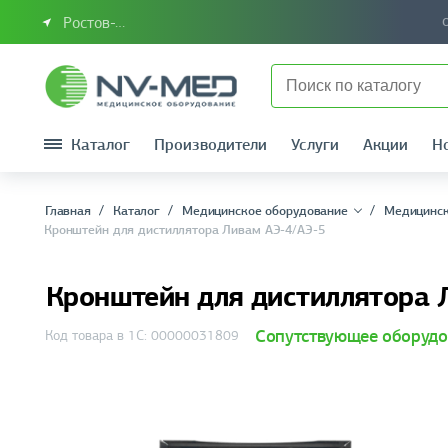
Ростов-на-Дону или Южный Федеральный округ
Каталог
Производители
Услуги
Акции
Н
Главная
Каталог
Медицинское оборудование
Медицинск
Кронштейн для дистиллятора Ливам АЭ-4/АЭ-5
Кронштейн для дистиллятора 
Сопутствующее оборудо
Код товара в 1С: 00000031809