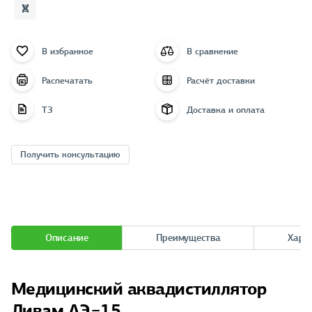
В избранное
В сравнение
Распечатать
Расчёт доставки
ТЗ
Доставка и оплата
Получить консультацию
Описание
Преимущества
Хара
Медицинский аквадистиллятор
Ливам АЭ−15