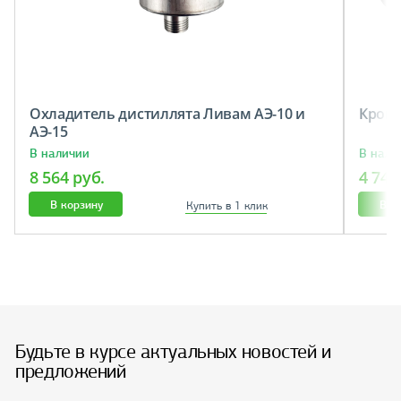
Охладитель дистиллята Ливам АЭ-10 и
Кронш
АЭ-15
В наличии
В нали
8 564 руб.
4 743
В корзину
В к
Купить в 1 клик
Будьте в курсе актуальных новостей и
предложений