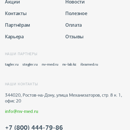
Акции
Новости
Контакты
Полезное
Партнёрам
Оплата
Карьера
Отзывы
НАШИ ПАРТНЕРЫ
tagler.ru
stegler.ru
nv-med.ru
nv-lab.kz
ibramed.ru
НАШИ КОНТАКТЫ
344020, Ростов-на-Дону​, улица Механизаторов, стр. 8 к. 1,
офис 20
info@nv-med.ru
+7 (800) 444-79-86