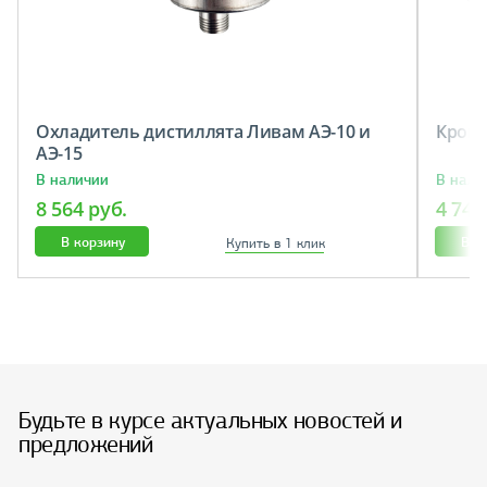
Охладитель дистиллята Ливам АЭ-10 и
Кронш
АЭ-15
В наличии
В нали
8 564 руб.
4 743
В корзину
В к
Купить в 1 клик
Будьте в курсе актуальных новостей и
предложений