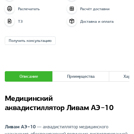
Распечатать
Расчёт доставки
ТЗ
Доставка и оплата
Получить консультацию
Описание
Преимущества
Хара
Медицинский
аквадистиллятор Ливам АЭ−10
Ливам АЭ−10
— аквадистиллятор медицинского
назначения, обеспечивающий получение дистиллированной