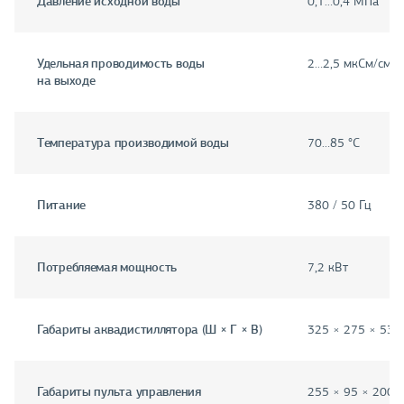
Давление исходной воды
0,1…0,4 МПа
Удельная проводимость воды
2…2,5 мкСм/см
на выходе
Температура производимой воды
70…85 °C
Питание
380 / 50 Гц
Потребляемая мощность
7,2 кВт
Габариты аквадистиллятора (Ш × Г × В)
325 × 275 × 530
Габариты пульта управления
255 × 95 × 200 