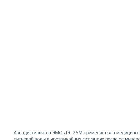
Аквадистиллятор ЭМО ДЭ−25М применяется в медицинских 
питьевой воды в чрезвычайных ситуациях после её минер