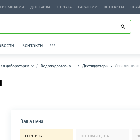
О КОМПАНИИ
ДОСТАВКА
ОПЛАТА
ГАРАНТИИ
КОНТАКТЫ
ПРА
овости
Контакты
Аквадистилл
ая лаборатория
Водоподготовка
Дистилляторы
М
Ваша цена
РОЗНИЦА
ОПТОВАЯ ЦЕНА
Д