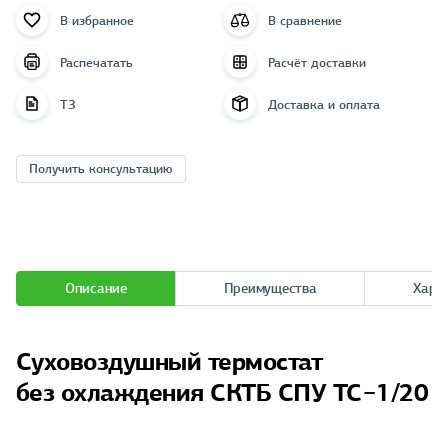
В избранное
В сравнение
Распечатать
Расчёт доставки
ТЗ
Доставка и оплата
Получить консультацию
Описание
Преимущества
Хара
Суховоздушный термостат
без охлаждения СКТБ СПУ ТС−1/20