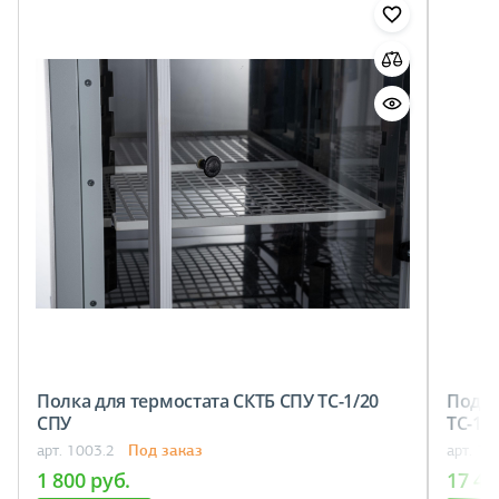
Полка для термостата СКТБ СПУ ТС-1/20
Подст
СПУ
ТС-1/2
Под заказ
арт. 1003.2
арт. 10
1 800 руб.
17 49