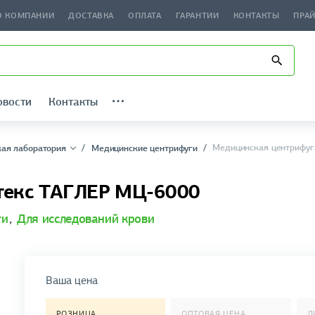
О КОМПАНИИ
ДОСТАВКА
ОПЛАТА
ГАРАНТИИ
КОНТАКТЫ
ПРА
овости
Контакты
Медицинская центрифуг
ая лаборатория
Медицинские центрифуги
текс ТАГЛЕР МЦ-6000
ги
,
Для исследований крови
Ваша цена
РОЗНИЦА
ОПТОВАЯ ЦЕНА
Д