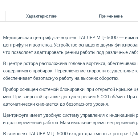
Характеристики
Применение
Медицинская центрифуга−вортекс ТАГЛЕР МЦ−6000 — компак
центрифуги и вортекса. Устройство оснащено двумя фиксиров
что позволяет адаптировать режим работы под различные лаб
В центре ротора расположена головка вортекса, обеспечиваю
содержимого пробирок. Переключение скорости осуществляетс
обеспечивает безопасную работу на высоких оборотах.
Прибор оснащён системой блокировки: при открытой крышке це
мин. При закрытой крышке доступен режим 6 000 об/мин. При 
автоматически снижается до безопасного уровня.
Центрифуга имеет удобную систему управления с индикацией
и долговременной работы. Максимальное время непрерывной р
В комплект ТАГЛЕР МЦ−6000 входят два сменных ротора: 1,5М