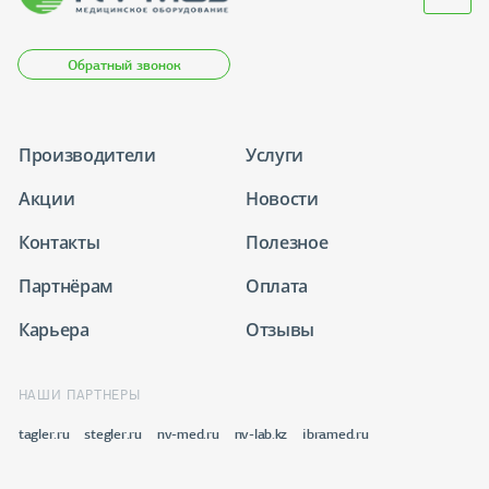
Обратный звонок
Производители
Услуги
Акции
Новости
Контакты
Полезное
Партнёрам
Оплата
Карьера
Отзывы
НАШИ ПАРТНЕРЫ
tagler.ru
stegler.ru
nv-med.ru
nv-lab.kz
ibramed.ru