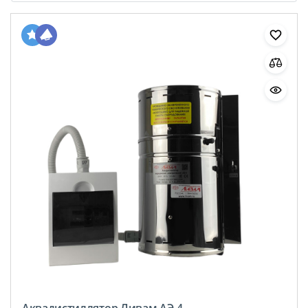
Аквадистиллятор Ливам АЭ-4