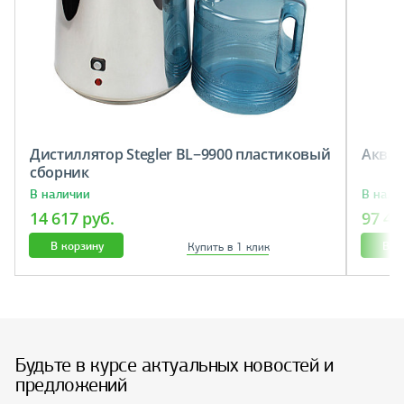
Дистиллятор Stegler BL−9900 пластиковый
Аква
сборник
В наличии
В нали
14 617 руб.
97 40
В корзину
В к
Купить в 1 клик
Будьте в курсе актуальных новостей и
предложений