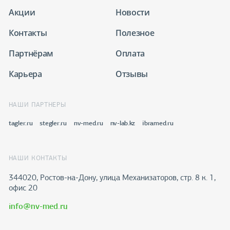
Акции
Новости
Контакты
Полезное
Партнёрам
Оплата
Карьера
Отзывы
НАШИ ПАРТНЕРЫ
tagler.ru
stegler.ru
nv-med.ru
nv-lab.kz
ibramed.ru
НАШИ КОНТАКТЫ
344020, Ростов-на-Дону​, улица Механизаторов, стр. 8 к. 1,
офис 20
info@nv-med.ru