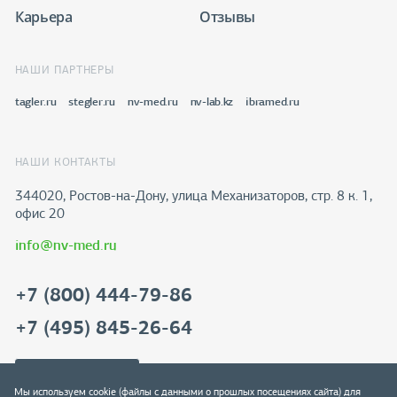
Карьера
Отзывы
НАШИ ПАРТНЕРЫ
tagler.ru
stegler.ru
nv-med.ru
nv-lab.kz
ibramed.ru
НАШИ КОНТАКТЫ
344020, Ростов-на-Дону​, улица Механизаторов, стр. 8 к. 1,
офис 20
info@nv-med.ru
+7 (800) 444-79-86
+7 (495) 845-26-64
Скачать реквизиты
Мы используем cookie (файлы с данными о прошлых посещениях сайта) для