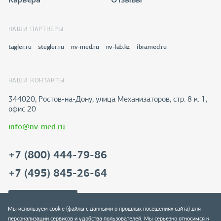
НАШИ ПАРТНЕРЫ
tagler.ru
stegler.ru
nv-med.ru
nv-lab.kz
ibramed.ru
НАШИ КОНТАКТЫ
344020, Ростов-на-Дону​, улица Механизаторов, стр. 8 к. 1,
офис 20
info@nv-med.ru
+7 (800) 444-79-86
+7 (495) 845-26-64
Скачать реквизиты
Мы используем cookie (файлы с данными о прошлых посещениях сайта) для
персонализации сервисов и удобства пользователей. Мы серьезно относимся к