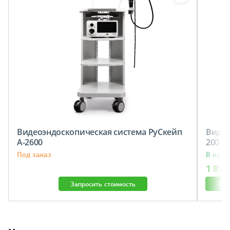
Видеоэндоскопическая система РуСкейп
Видео
A-2600
200
Под заказ
В нали
1 879
Запросить стоимость
В к