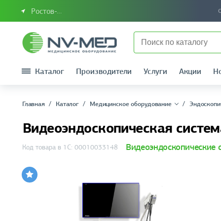
Ростов-на-Дону или Южный Федеральный округ
Каталог
Производители
Услуги
Акции
Н
Главная
Каталог
Медицинское оборудование
Эндоскопи
Видеоэндоскопическая систем
Видеоэндоскопические 
Код товара в 1С: 00010033148