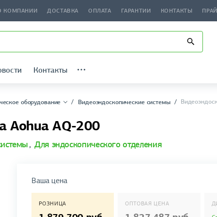
О КОМПАНИИ
ДОСТАВКА
ОПЛАТА
ГАРАНТИИ
КОНТАКТЫ
ПРА
овости
Контакты
Видеоэндоск
ческое оборудование
Видеоэндоскопические системы
а Aohua AQ-200
системы
,
Для эндоскопического отделения
Ваша цена
РОЗНИЦА
ОПТОВАЯ ЦЕНА
Д