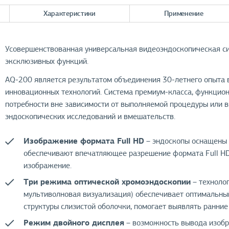
Характеристики
Применение
Усовершенствованная универсальная видеоэндоскопическая си
эксклюзивных функций.
AQ-200 является результатом объединения 30-летнего опыта в
инновационных технологий. Система премиум-класса, функцион
потребности вне зависимости от выполняемой процедуры или
эндоскопических исследований и вмешательств.
Изображение формата Full HD
– эндоскопы оснащены 
обеспечивают впечатляющее разрешение формата Full HD,
изображение.
Три режима оптической хромоэндоскопии
– технолог
мультиволновая визуализация) обеспечивает оптимальный
структуры слизистой оболочки, помогает выявлять ранни
Режим двойного дисплея
– возможность вывода изобр