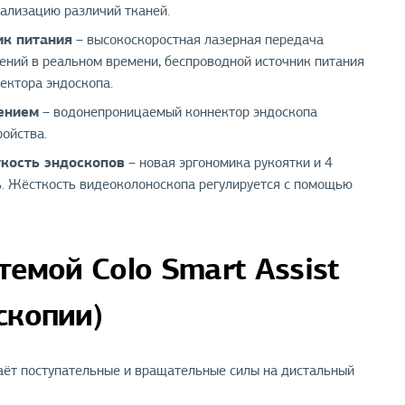
уализацию различий тканей.
ик питания
– высокоскоростная лазерная передача
жений в реальном времени, беспроводной источник питания
ектора эндоскопа.
ением
– водонепроницаемый коннектор эндоскопа
ройства.
кость эндоскопов
– новая эргономика рукоятки и 4
. Жёсткость видеоколоноскопа регулируется с помощью
темой Colo Smart Assist
скопии)
ёт поступательные и вращательные силы на дистальный