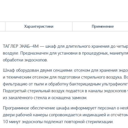
Характеристики
Применение
ТАГЛЕР ЭКАБ−4М — шкаф для длительного хранения до четырё
воздухе. Предназначен для установки в процедурных, манипул
обработки эндоскопов.
Шкаф оборудован двумя секциями: отсеком для хранения эндо
и техническим отсеком для подготовки стерильного воздуха. В
фильтрацию от пыли и обработку бактерицидным ультрафиолето
Подогретый стерильный воздух подаётся в каналы эндоскопов 
из закалённого стекла и оснащена замком.
Программное обеспечение шкафа информирует персонал о нео
двери рабочей камеры сопровождается индикацией и отсчётом
10 минут эндоскопы подлежат повторной стерилизации.