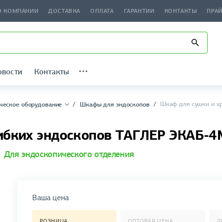
О КОМПАНИИ
ДОСТАВКА
ОПЛАТА
ГАРАНТИИ
КОНТАКТЫ
ПРА
овости
Контакты
Шкаф для сушки и х
ческое оборудование
Шкафы для эндоскопов
гибких эндоскопов ТАГЛЕР ЭКАБ-4
,
Для эндоскопического отделения
Ваша цена
РОЗНИЦА
ОПТОВАЯ ЦЕНА
Д