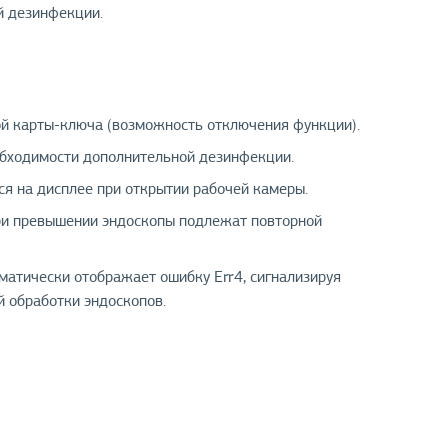
й дезинфекции.
ой карты-ключа (возможность отключения функции).
обходимости дополнительной дезинфекции.
я на дисплее при открытии рабочей камеры.
ри превышении эндоскопы подлежат повторной
матически отображает ошибку Err4, сигнализируя
 обработки эндоскопов.