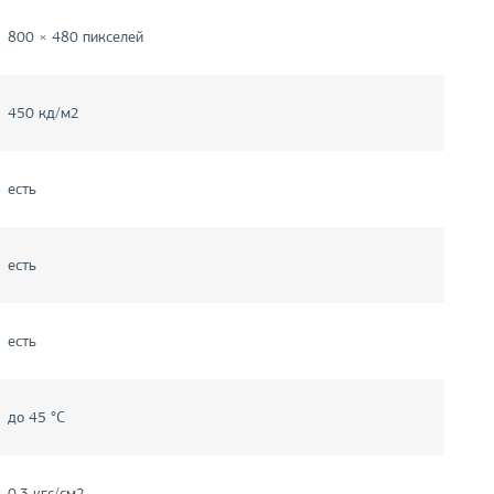
800 × 480 пикселей
450 кд/м2
есть
есть
есть
до 45 °С
0,3 кгс/см2