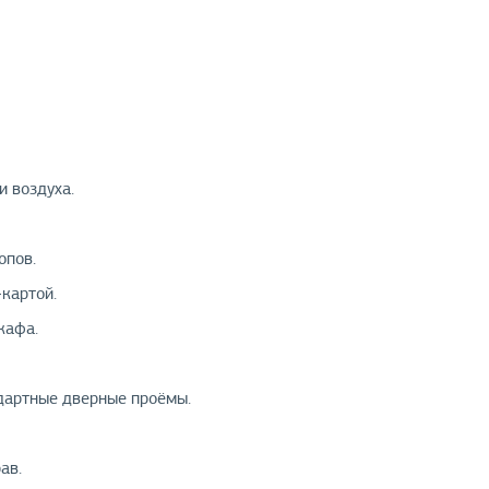
и воздуха.
опов.
-картой.
кафа.
ндартные дверные проёмы.
ав.