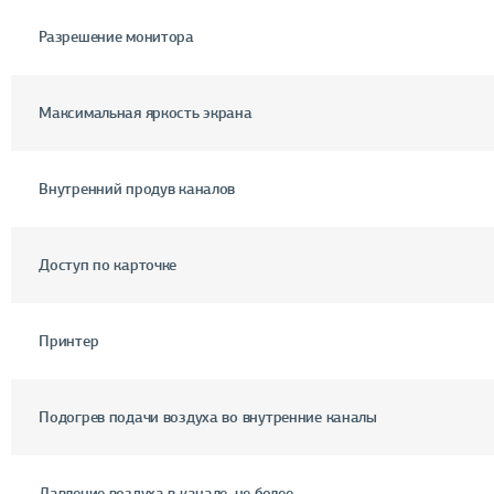
Разрешение монитора
Максимальная яркость экрана
Внутренний продув каналов
Доступ по карточке
Принтер
Подогрев подачи воздуха во внутренние каналы
Давление воздуха в канале, не более