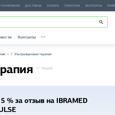
О КОМПАНИИ
ДОСТАВКА
ОПЛАТА
ГАРАНТИИ
КОНТАКТЫ
ПРА
овости
Контакты
пия
Ультразвуковая терапия
ерапия
12 товаров
 5 % за отзыв на IBRAMED
ULSE