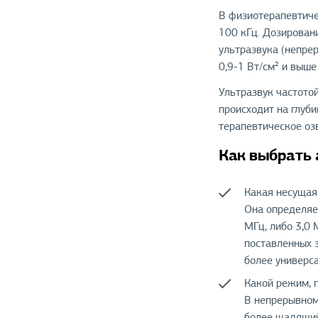
В физиотерапевтиче
100 кГц. Дозирован
ультразвука (непрер
0,9-1 Вт/см² и выше
Ультразвук частотой
происходит на глуби
терапевтическое озв
Как выбрать 
Какая несущая
Она определяе
МГц, либо 3,0 
поставленных з
более универса
Какой режим, 
В непрерывном
более щадящий 