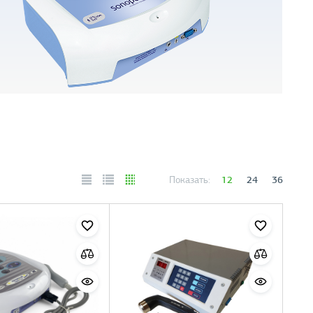
12
24
36
Показать: