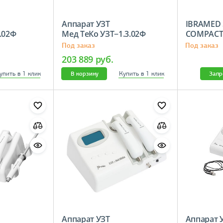
Аппарат УЗТ
IBRAMED
.02Ф
Мед ТеКо УЗТ−1.3.02Ф
COMPACT
Под заказ
Под заказ
203 889 руб.
упить в 1 клик
Купить в 1 клик
В корзину
Запр
Аппарат УЗТ
Аппарат 