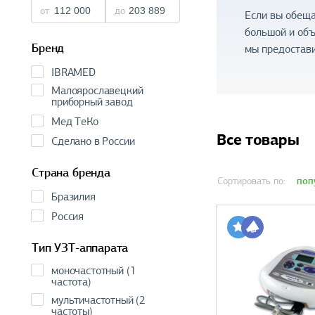
от
до
Если вы обеща
большой и об
Бренд
мы предостави
IBRAMED
Малоярославецкий
приборный завод
Мед ТеКо
Все товары
Сделано в России
Страна бренда
поп
Сортировать по:
Бразилия
Россия
Тип УЗТ-аппарата
моночастотный (1
частота)
мультичастотный (2
частоты)