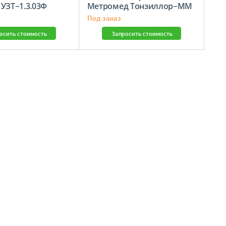
 УЗТ−1.3.03Ф
Метромед Тонзиллор−ММ
Под заказ
осить стоимость
Запросить стоимость