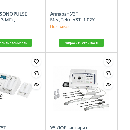
 SONOPULSE
Аппарат УЗТ
 3 МГц
Мед ТеКо УЗТ−1.02У
Под заказ
осить стоимость
Запросить стоимость
УЗТ
УЗ ЛОР−аппарат