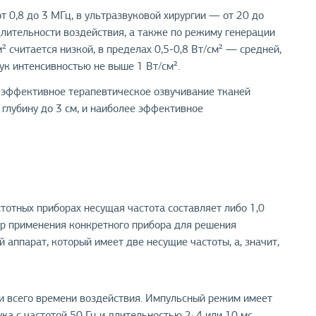
 0,8 до 3 МГц, в ультразвуковой хирургии — от 20 до
длительности воздействия, а также по режиму генерации
 считается низкой, в пределах 0,5-0,8 Вт/см² — средней,
ук интенсивностью не выше 1 Вт/см².
ее эффективное терапевтическое озвучивание тканей
а глубину до 3 см, и наиболее эффективное
тотных приборах несущая частота составляет либо 1,0
ктр применения конкретного прибора для решения
 аппарат, который имеет две несущие частоты, а, значит,
и всего времени воздействия. Импульсный режим имеет
а с частотой 50 Гц и длительностью 2; 4 или 10 мс.