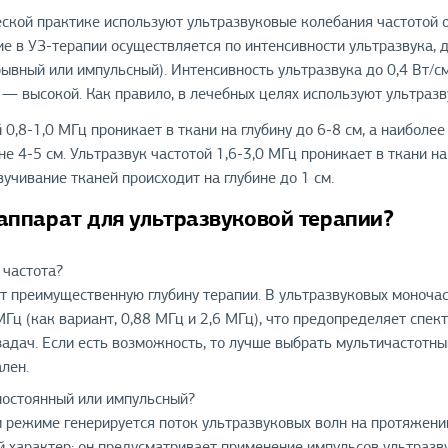
ской практике используют ультразвуковые колебания частотой от
ие в УЗ-терапии осуществляется по интенсивности ультразвука, 
ывный или импульсный). Интенсивность ультразвука до 0,4 Вт/см²
 — высокой. Как правило, в лечебных целях используют ультразв
 0,8-1,0 МГц проникает в ткани на глубину до 6-8 см, а наибол
не 4-5 см. Ультразвук частотой 1,6-3,0 МГц проникает в ткани н
учивание тканей происходит на глубине до 1 см.
аппарат для ультразвуковой терапии?
 частота?
т преимущественную глубину терапии. В ультразвуковых моночас
МГц (как вариант, 0,88 МГц и 2,6 МГц), что предопределяет спе
адач. Если есть возможность, то лучше выбрать мультичастотный
лен.
постоянный или импульсный?
 режиме генерируется поток ультразвуковых волн на протяжени
характер; он предусматривает применение импульсов ультразвук