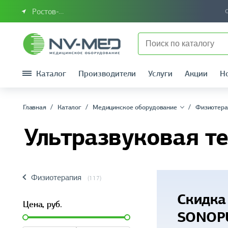
Ростов-на-Дону или Южный Федеральный округ
Каталог
Производители
Услуги
Акции
Н
Главная
Каталог
Медицинское оборудование
Физиотера
Ультразвуковая т
Физиотерапия
(117)
Скидка
Цена,
руб.
SONOP