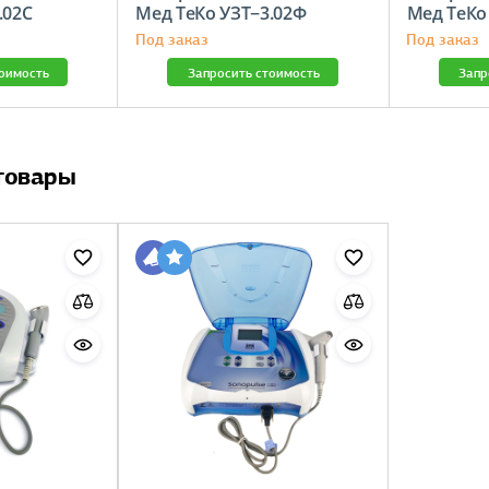
.02С
Мед ТеКо УЗТ−3.02Ф
Мед ТеКо
Под заказ
Под заказ
тоимость
Запросить стоимость
Запр
товары