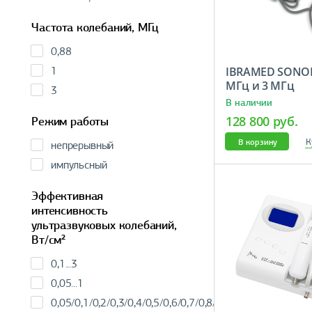
Частота колебаний, МГц
0,88
1
IBRAMED SONOPU
МГц и 3 МГц
3
В наличии
128 800 руб.
Режим работы
К
В корзину
непрерывный
импульсный
Эффективная
интенсивность
ультразвуковых колебаний,
Вт/см²
0,1...3
0,05...1
0,05/0,1/0,2/0,3/0,4/0,5/0,6/0,7/0,8/0,9/1,0