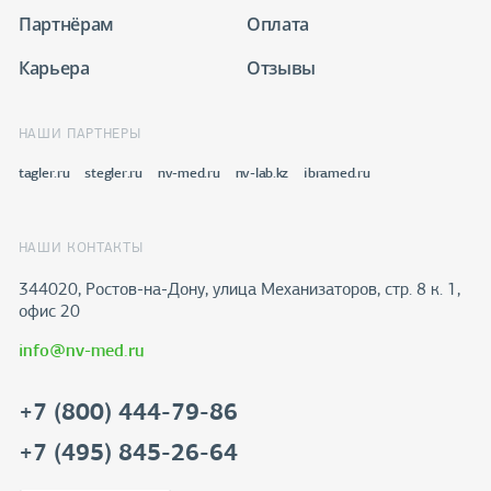
Партнёрам
Оплата
Карьера
Отзывы
НАШИ ПАРТНЕРЫ
tagler.ru
stegler.ru
nv-med.ru
nv-lab.kz
ibramed.ru
НАШИ КОНТАКТЫ
344020, Ростов-на-Дону​, улица Механизаторов, стр. 8 к. 1,
офис 20
info@nv-med.ru
+7 (800) 444-79-86
+7 (495) 845-26-64