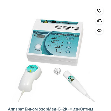
Аппарат Бином УзорМед−Б−2К−ФизиОптим