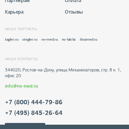
Партнёрам
Оплата
Карьера
Отзывы
НАШИ ПАРТНЕРЫ
tagler.ru
stegler.ru
nv-med.ru
nv-lab.kz
ibramed.ru
НАШИ КОНТАКТЫ
344020, Ростов-на-Дону​, улица Механизаторов, стр. 8 к. 1,
офис 20
info@nv-med.ru
+7 (800) 444-79-86
+7 (495) 845-26-64
Скачать реквизиты