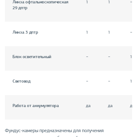
Линза офтальмоскопическая
1
1
−
29 дптр
Линза 3 дптр
1
1
−
Блок осветительный
−
−
1
Световод
−
−
1
Работа от аккумулятора
да
да
да
Фундус-камеры предназначены для получения