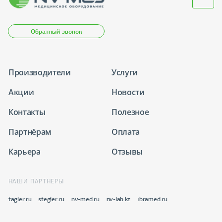
Обратный звонок
Производители
Услуги
Акции
Новости
Контакты
Полезное
Партнёрам
Оплата
Карьера
Отзывы
НАШИ ПАРТНЕРЫ
tagler.ru
stegler.ru
nv-med.ru
nv-lab.kz
ibramed.ru