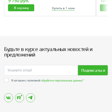
9 750 руб.
10 07
В корзину
В к
Купить в 1 клик
Будьте в курсе актуальных новостей и
предложений
Подписаться
Я согласен с политикой
обработки персональных данных
*