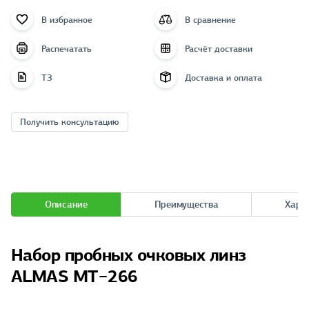
В избранное
В сравнение
Распечатать
Расчёт доставки
ТЗ
Доставка и оплата
Получить консультацию
Описание
Преимущества
Хара
Набор пробных очковых линз
ALMAS MT−266