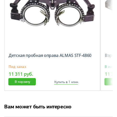
Детская пробная оправа ALMAS STF-4860
Взрос
Под заказ
В нали
11 311 руб.
11 31
В корзину
В к
Купить в 1 клик
Вам может быть интересно