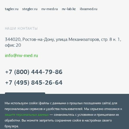
tagler.ru
stegler.ru
nv-med.ru
nv-lab.kz
ibramed.ru
НАШИ КОНТАКТЫ
344020, Ростов-на-Дону​, улица Механизаторов, стр. 8 к. 1,
офис 20
info@nv-med.ru
+7 (800) 444-79-86
+7 (495) 845-26-64
Скачать реквизиты
Мы используем cookie (файлы с данными о прошлых посещениях сайта) для
персонализации сервисов и удобства пользователей. Мы серьезно относимся к
защите персональных данных
— ознакомьтесь с условиями и принципами их
обработки. Вы можете запретить сохранение cookie в настройках своего
браузера.
© 2004-2026 NV-lab. Все права защищены.