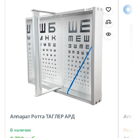
Аппарат Ротта ТАГЛЕР АРД
Аппар
В наличии
Под за