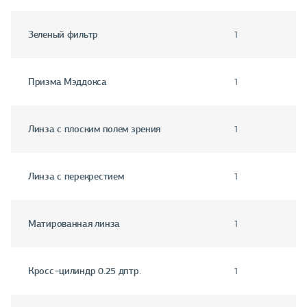
Зеленый фильтр
1
Призма Мэддокса
1
Линза с плоским полем зрения
1
Линза с перекрестием
1
Матированная линза
1
Кросс−цилиндр 0.25 дптр.
1