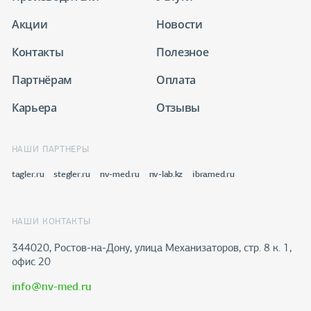
Акции
Новости
Контакты
Полезное
Партнёрам
Оплата
Карьера
Отзывы
НАШИ ПАРТНЕРЫ
tagler.ru
stegler.ru
nv-med.ru
nv-lab.kz
ibramed.ru
НАШИ КОНТАКТЫ
344020, Ростов-на-Дону​, улица Механизаторов, стр. 8 к. 1,
офис 20
info@nv-med.ru