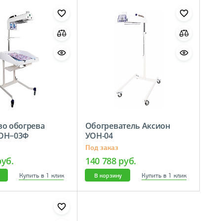
во обогрева
Обогреватель Аксион
УОН−03Ф
УОН-04
Под заказ
руб.
140 788 руб.
Купить в 1 клик
Купить в 1 клик
В корзину