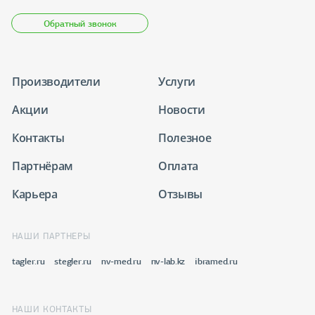
Обратный звонок
Производители
Услуги
Акции
Новости
Контакты
Полезное
Партнёрам
Оплата
Карьера
Отзывы
НАШИ ПАРТНЕРЫ
tagler.ru
stegler.ru
nv-med.ru
nv-lab.kz
ibramed.ru
НАШИ КОНТАКТЫ