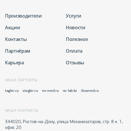
Производители
Услуги
Акции
Новости
Контакты
Полезное
Партнёрам
Оплата
Карьера
Отзывы
НАШИ ПАРТНЕРЫ
tagler.ru
stegler.ru
nv-med.ru
nv-lab.kz
ibramed.ru
НАШИ КОНТАКТЫ
344020, Ростов-на-Дону​, улица Механизаторов, стр. 8 к. 1,
офис 20