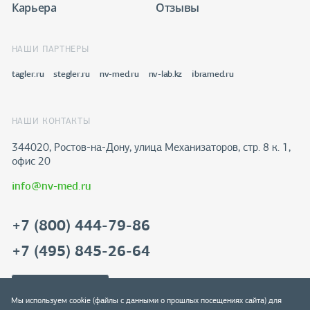
Карьера
Отзывы
НАШИ ПАРТНЕРЫ
tagler.ru
stegler.ru
nv-med.ru
nv-lab.kz
ibramed.ru
НАШИ КОНТАКТЫ
344020, Ростов-на-Дону​, улица Механизаторов, стр. 8 к. 1,
офис 20
info@nv-med.ru
+7 (800) 444-79-86
+7 (495) 845-26-64
Скачать реквизиты
Мы используем cookie (файлы с данными о прошлых посещениях сайта) для