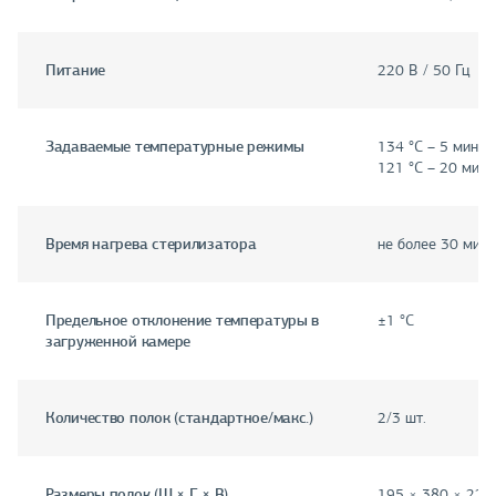
Питание
220 В / 50 Гц
Задаваемые температурные режимы
134 °С – 5 мин; 1
121 °С – 20 мин
Время нагрева стерилизатора
не более 30 мин
Предельное отклонение температуры в
±1 °С
загруженной камере
Количество полок (стандартное/макс.)
2/3 шт.
Размеры полок (Ш × Г × В)
195 × 380 × 22 