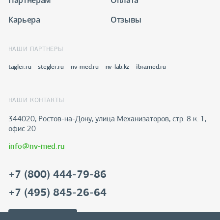
Партнёрам
Оплата
Карьера
Отзывы
НАШИ ПАРТНЕРЫ
tagler.ru
stegler.ru
nv-med.ru
nv-lab.kz
ibramed.ru
НАШИ КОНТАКТЫ
344020, Ростов-на-Дону​, улица Механизаторов, стр. 8 к. 1,
офис 20
info@nv-med.ru
+7 (800) 444-79-86
+7 (495) 845-26-64
Скачать реквизиты